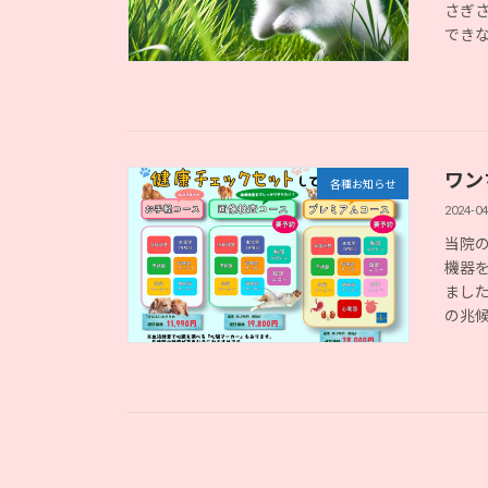
さぎ
できな
ワン
各種お知らせ
2024-04
当院
機器
まし
の兆候