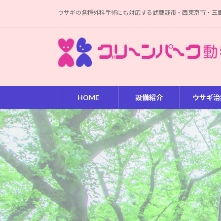
コ
ナ
ウサギの各種外科手術にも対応する武蔵野市・西東京市・三
ン
ビ
テ
ゲ
ン
ー
ツ
シ
へ
ョ
ス
ン
キ
に
HOME
設備紹介
ウサギ治
ッ
移
プ
動