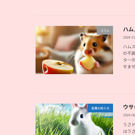
ハム
コラム
2024-11
ハム
の不
ター
せませ
ウサ
各種お知らせ
2024-06
うさ
はうさ