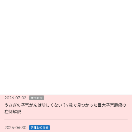
2026-07-15
お知らせ
ワンちゃんの８月お盆時期（8月11日（火）から8月17日（月））
のホテル受付終了のお知らせ
2026-07-06
いろいろな病気
コラム
【獣医師監修】うさぎのスナッフルとは？症状だけで判断しない
治療の考え方を解説
2026-07-05
未分類
完全キャッシュレス化のお知らせ
2026-07-02
症例報告
うさぎの子宮がんは珍しくない？9歳で見つかった巨大子宮腫瘍の
症例解説
2026-06-30
各種お知らせ